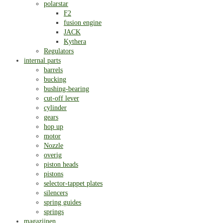
polarstar
F2
fusion engine
JACK
Kythera
Regulators
internal parts
barrels
bucking
bushing-bearing
cut-off lever
cylinder
gears
hop up
motor
Nozzle
overig
piston heads
pistons
selector-tappet plates
silencers
spring guides
springs
magazijnen