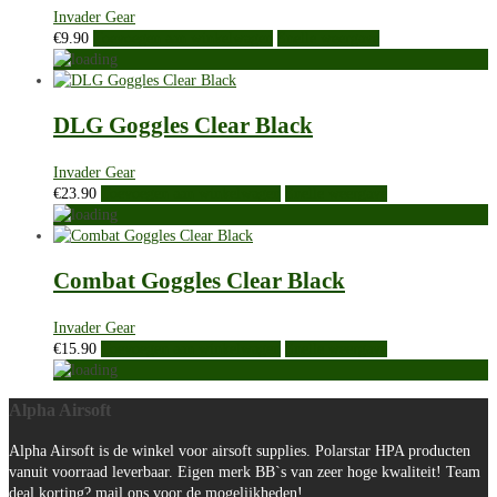
Invader Gear
€
9.90
Toevoegen aan winkelwagen
Snelle weergave
DLG Goggles Clear Black
Invader Gear
€
23.90
Toevoegen aan winkelwagen
Snelle weergave
Combat Goggles Clear Black
Invader Gear
€
15.90
Toevoegen aan winkelwagen
Snelle weergave
Alpha Airsoft
Alpha Airsoft is de winkel voor airsoft supplies. Polarstar HPA producten
vanuit voorraad leverbaar. Eigen merk BB`s van zeer hoge kwaliteit! Team
deal korting? mail ons voor de mogelijkheden!