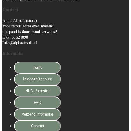
Contact
Alpha Airsoft (store)
Voor retour adres even mailen!!
ons pand is door brand verwoest!
Kvk: 67624898
Info@alphaairsoft.nl
Informatie
Home
Inloggen/account
HPA Polarstar
FAQ
Verzend informatie
Contact