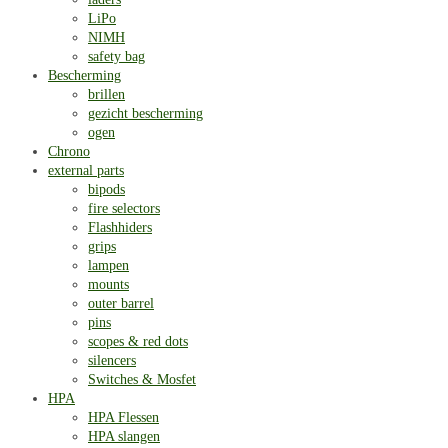
LiPo
NIMH
safety bag
Bescherming
brillen
gezicht bescherming
ogen
Chrono
external parts
bipods
fire selectors
Flashhiders
grips
lampen
mounts
outer barrel
pins
scopes & red dots
silencers
Switches & Mosfet
HPA
HPA Flessen
HPA slangen