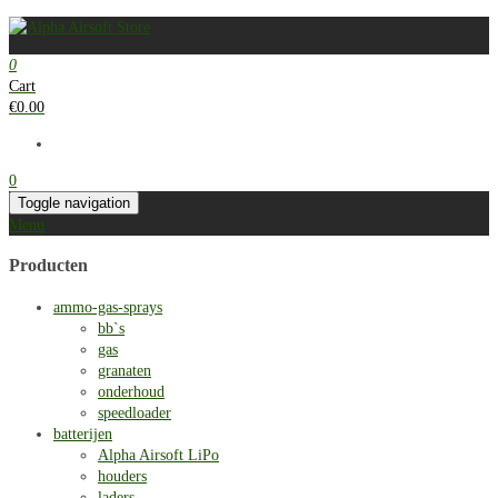
0
Cart
€
0.00
0
Toggle navigation
Menu
Producten
ammo-gas-sprays
bb`s
gas
granaten
onderhoud
speedloader
batterijen
Alpha Airsoft LiPo
houders
laders