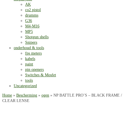
AK
co2 pistol
drumms
G36
M4-M16
MP5
Shotgun shells
Snipers
onderhoud & tools
fps meters
kabels
paint
pin openers
Switches & Mosfet
tools
Uncategorized
Home
»
Bescherming
»
ogen
» NP BATTLE PRO’S – BLACK FRAME /
CLEAR LENSE