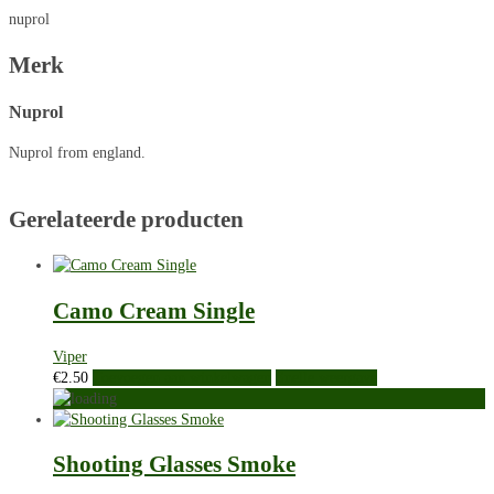
nuprol
Merk
Nuprol
Nuprol from england.
Gerelateerde producten
Camo Cream Single
Viper
€
2.50
Toevoegen aan winkelwagen
Snelle weergave
Shooting Glasses Smoke